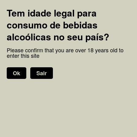
Levamos a ginja até si. Envios para Portugal e Estrangeiro. Ao
Tem idade legal para
prosseguir está a confirmar que tem idade legal para consumo de
bebidas alcoólicas.
consumo de bebidas
alcoólicas no seu país?
Please confirm that you are over 18 years old to
enter this site
Ok
Sair
Carrinho de Compras (0)
Total:
0,00 €
Home
Menu
Onde Estamos