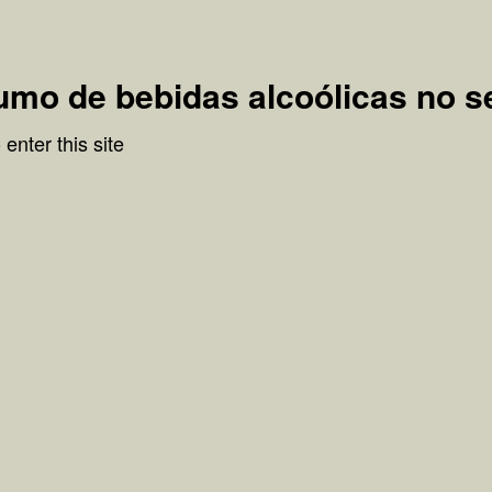
ara Portugal e Estrangeiro. Ao prosseguir está a confirmar que tem idade legal pa
umo de bebidas alcoólicas no s
enter this site
A nossa história
Contactos
Loja Online
Home
›
Blog
›
Projecto da primeira loja
Projecto da primeira loja
scrito em
22 de mai. de 2013
rojecto da primeira loja