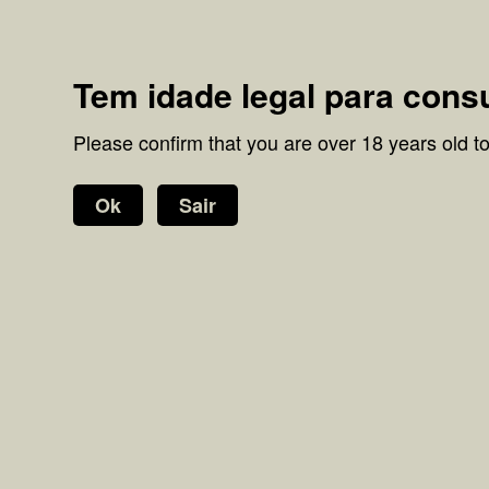
Levamos a ginja até si. Envios p
Tem idade legal para cons
Please confirm that you are over 18 years old to 
Ok
Sair
Home
Onde Estamos
Menu
Direito de livre resolução
Redes Sociais
E
P
Facebook
Instagram