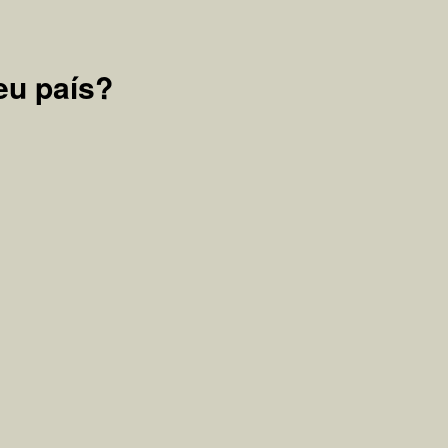
ra consumo de bebidas alcoólicas.
eu país?
Carrinho de Compras (0)
Total:
0,00 €